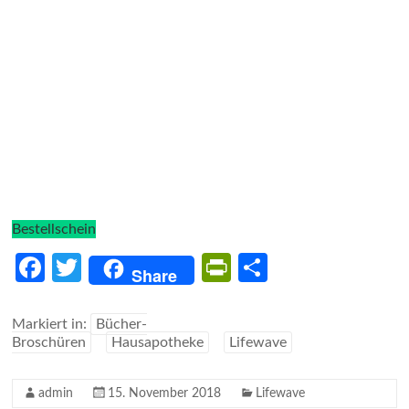
Bestellschein
Fa
T
Pr
Te
Share
ce
w
in
il
b
itt
tF
e
Markiert in:
Bücher-
Broschüren
Hausapotheke
Lifewave
o
er
ri
n
o
e
admin
15. November 2018
Lifewave