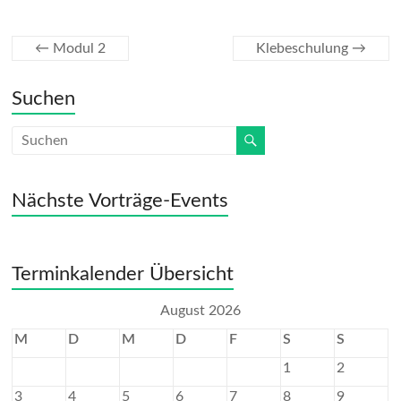
k
n
dl
←
Modul 2
Klebeschulung
→
y
Suchen
Nächste Vorträge-Events
Terminkalender Übersicht
August 2026
M
D
M
D
F
S
S
1
2
3
4
5
6
7
8
9