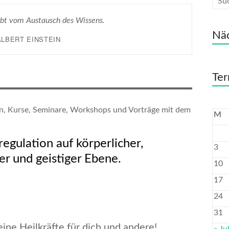
ebt vom Austausch des Wissens.
Näc
ALBERT EINSTEIN
Ter
n, Kurse, Seminare, Workshops und Vorträge mit dem
M
egulation auf körperlicher,
3
er und geistiger Ebene.
10
17
24
31
ine Heilkräfte für dich und andere!