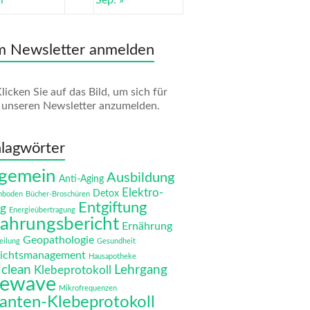
i
Sep. »
m Newsletter anmelden
licken Sie auf das Bild, um sich für
unseren Newsletter anzumelden.
lagwörter
lgemein
Ausbildung
Anti-Aging
Elektro-
Detox
nboden
Bücher-Broschüren
Entgiftung
g
Energieübertragung
fahrungsbericht
Ernährung
Geopathologie
eilung
Gesundheit
ichtsmanagement
Hausapotheke
iclean
Lehrgang
Klebeprotokoll
fewave
Mikrofrequenzen
anten-Klebeprotokoll