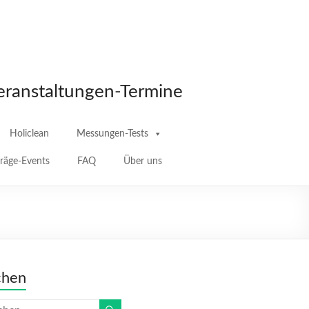
eranstaltungen-Termine
Holiclean
Messungen-Tests
träge-Events
FAQ
Über uns
chen