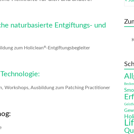
« Jul
Zu
che naturbasierte Entgiftungs- und
K
®
ildung zum Holiclean
-Entgiftungsbegleiter
Sch
Technologie:
Al
Becke
n, Workshops, Ausbildung zum Patching Practitioner
Smo
Er
Geisth
Gew
mog:
Hol
Li
e
Qu