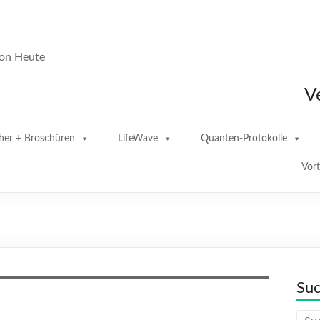
von Heute
V
her + Broschüren
LifeWave
Quanten-Protokolle
Vor
Su