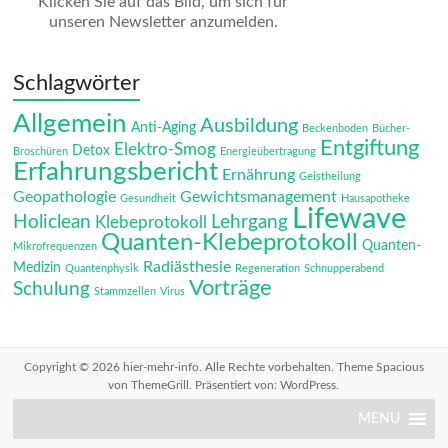
Klicken Sie auf das Bild, um sich für
unseren Newsletter anzumelden.
Schlagwörter
Allgemein
Ausbildung
Anti-Aging
Beckenboden
Bücher-
Entgiftung
Elektro-Smog
Detox
Broschüren
Energieübertragung
Erfahrungsbericht
Ernährung
Geistheilung
Geopathologie
Gewichtsmanagement
Gesundheit
Hausapotheke
Lifewave
Holiclean
Lehrgang
Klebeprotokoll
Quanten-Klebeprotokoll
Quanten-
Mikrofrequenzen
Radiästhesie
Medizin
Quantenphysik
Regeneration
Schnupperabend
Vorträge
Schulung
Stammzellen
Virus
Copyright © 2026
hier-mehr-info
. Alle Rechte vorbehalten. Theme
Spacious
von ThemeGrill. Präsentiert von:
WordPress
.
MENU