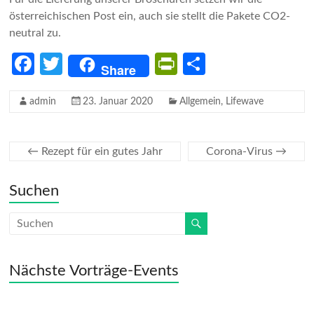
österreichischen Post ein, auch sie stellt die Pakete CO2-
neutral zu.
Fa
T
Pr
Te
Share
ce
w
in
il
admin
23. Januar 2020
Allgemein
,
Lifewave
b
itt
tF
e
o
er
ri
n
o
e
←
Rezept für ein gutes Jahr
Corona-Virus
→
k
n
Suchen
dl
y
Nächste Vorträge-Events