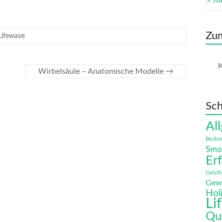
« Jul
F
e
n
Zu
Lifewave
K
l
Wirbelsäule – Anatomische Modelle
→
Sch
Al
Becke
Smo
Er
Geisth
Gew
Hol
Li
Qu