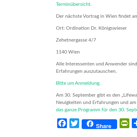
Terminübersicht.
Der nächste Vortrag in Wien findet a
Ort: Ordination Dr. Königswieser
Zehetnergasse 4/7
1140 Wien
Alle Interessenten und Anwender sind
Erfahrungen auszutauschen.
Bitte um Anmeldung.
Am 30. September gibt es den „Lifewa
Neuigkeiten und Erfahrungen und am 
das ganze Programm für den 30. Sep
Fa
T
P
Share
ce
w
i