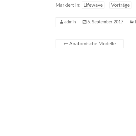
b
itt
t
Markiert in:
Lifewave
Vorträge
o
er
ri
admin
6. September 2017
o
e
k
n
d
←
Anatomische Modelle
y