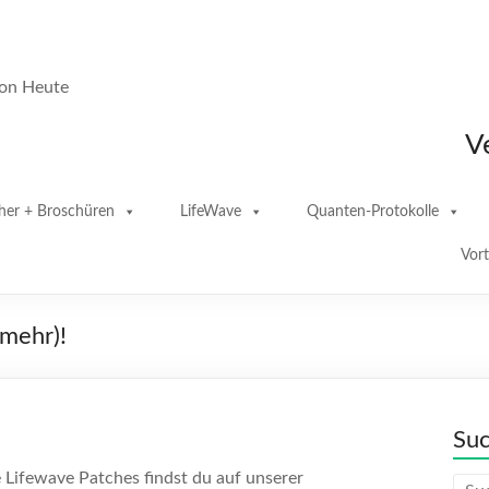
von Heute
V
her + Broschüren
LifeWave
Quanten-Protokolle
Vor
 mehr)!
Su
 Lifewave Patches findst du auf unserer