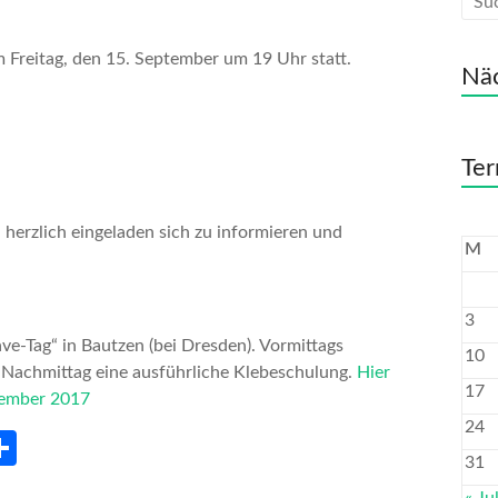
m Freitag, den 15. September um 19 Uhr statt.
Näc
Ter
 herzlich eingeladen sich zu informieren und
M
3
ve-Tag“ in Bautzen (bei Dresden). Vormittags
10
Nachmittag eine ausführliche Klebeschulung.
Hier
17
tember 2017
24
r
Te
31
n
il