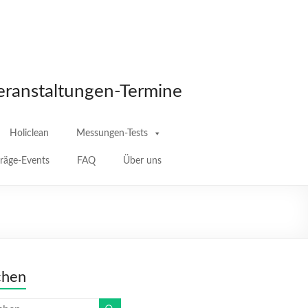
eranstaltungen-Termine
Holiclean
Messungen-Tests
träge-Events
FAQ
Über uns
chen