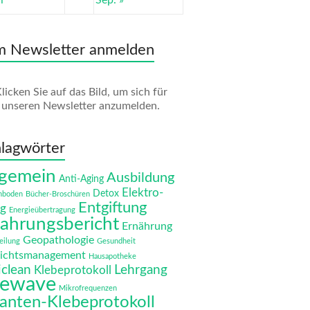
i
Sep. »
m Newsletter anmelden
licken Sie auf das Bild, um sich für
unseren Newsletter anzumelden.
lagwörter
lgemein
Ausbildung
Anti-Aging
Elektro-
Detox
nboden
Bücher-Broschüren
Entgiftung
g
Energieübertragung
fahrungsbericht
Ernährung
Geopathologie
eilung
Gesundheit
ichtsmanagement
Hausapotheke
iclean
Lehrgang
Klebeprotokoll
fewave
Mikrofrequenzen
anten-Klebeprotokoll