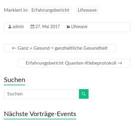
ce
w
in
il
b
itt
tF
e
Markiert in:
Erfahrungsbericht
Lifewave
o
er
ri
n
admin
27. Mai 2017
Lifewave
o
e
k
n
dl
←
Ganz + Gesund = ganzheitliche Gesundheit
y
Erfahrungsbericht Quanten-Klebeprotokoll
→
Suchen
Nächste Vorträge-Events