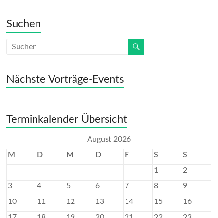
k
n
dl
Suchen
y
Nächste Vorträge-Events
Terminkalender Übersicht
August 2026
M
D
M
D
F
S
S
1
2
3
4
5
6
7
8
9
10
11
12
13
14
15
16
17
18
19
20
21
22
23