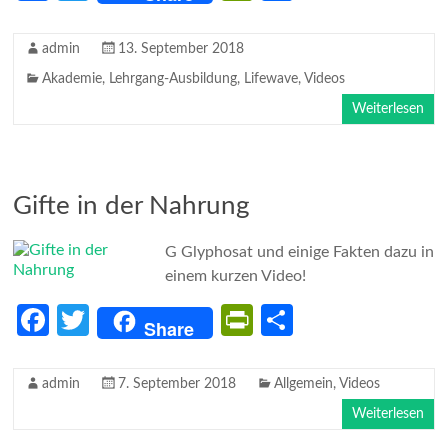
ce
w
in
il
b
itt
tF
e
admin
13. September 2018
o
er
ri
n
Akademie
,
Lehrgang-Ausbildung
,
Lifewave
,
Videos
o
e
Weiterlesen
k
n
dl
Gifte in der Nahrung
y
G Glyphosat und einige Fakten dazu in
einem kurzen Video!
Fa
T
Pr
Te
Share
ce
w
in
il
b
itt
tF
e
admin
7. September 2018
Allgemein
,
Videos
o
er
ri
n
Weiterlesen