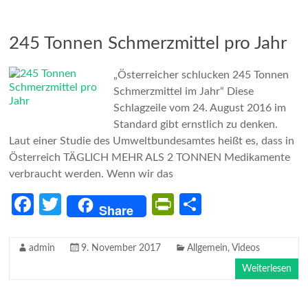
o
e
k
n
dl
245 Tonnen Schmerzmittel pro Jahr
y
„Österreicher schlucken 245 Tonnen
Schmerzmittel im Jahr“ Diese
Schlagzeile vom 24. August 2016 im
Standard gibt ernstlich zu denken.
Laut einer Studie des Umweltbundesamtes heißt es, dass in
Österreich TÄGLICH MEHR ALS 2 TONNEN Medikamente
verbraucht werden. Wenn wir das
Fa
T
Pr
Te
Share
ce
w
in
il
b
itt
tF
e
admin
9. November 2017
Allgemein
,
Videos
o
er
ri
n
Weiterlesen
o
e