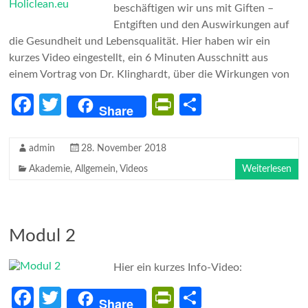
beschäftigen wir uns mit Giften –
Entgiften und den Auswirkungen auf
die Gesundheit und Lebensqualität. Hier haben wir ein
kurzes Video eingestellt, ein 6 Minuten Ausschnitt aus
einem Vortrag von Dr. Klinghardt, über die Wirkungen von
Fa
T
Pr
Te
Share
ce
w
in
il
b
itt
tF
e
admin
28. November 2018
o
er
ri
n
Akademie
,
Allgemein
,
Videos
Weiterlesen
o
e
k
n
dl
Modul 2
y
Hier ein kurzes Info-Video:
Fa
T
Pr
Te
Share