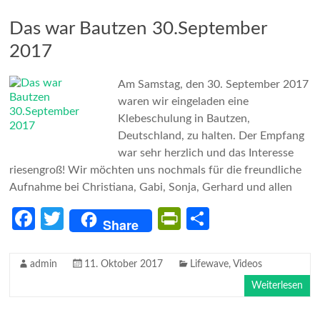
k
n
dl
Das war Bautzen 30.September
y
2017
Am Samstag, den 30. September 2017
waren wir eingeladen eine
Klebeschulung in Bautzen,
Deutschland, zu halten. Der Empfang
war sehr herzlich und das Interesse
riesengroß! Wir möchten uns nochmals für die freundliche
Aufnahme bei Christiana, Gabi, Sonja, Gerhard und allen
Fa
T
Pr
Te
Share
ce
w
in
il
b
itt
tF
e
admin
11. Oktober 2017
Lifewave
,
Videos
o
er
ri
n
Weiterlesen
o
e