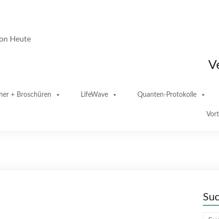
von Heute
V
her + Broschüren
LifeWave
Quanten-Protokolle
Vor
Su