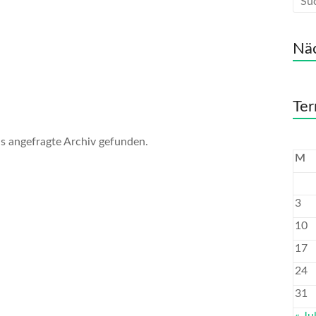
Näc
Ter
as angefragte Archiv gefunden.
M
3
10
17
24
31