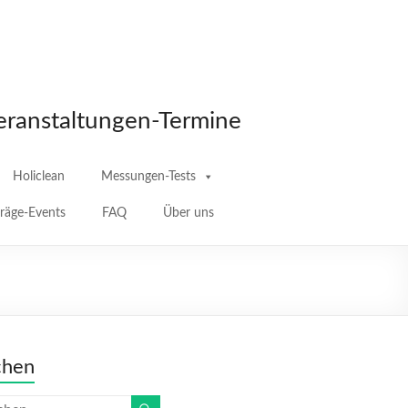
eranstaltungen-Termine
Holiclean
Messungen-Tests
träge-Events
FAQ
Über uns
chen