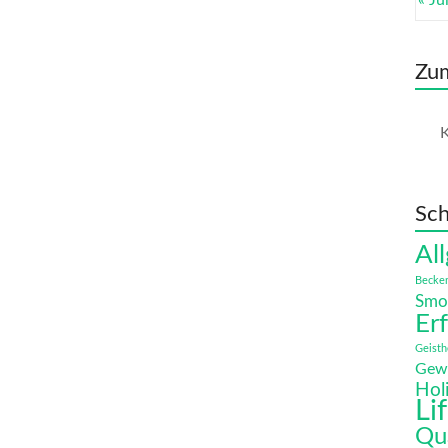
« Jul
Zu
K
Sch
Al
Becke
Smo
Er
Geisth
Gew
Hol
Li
Qu