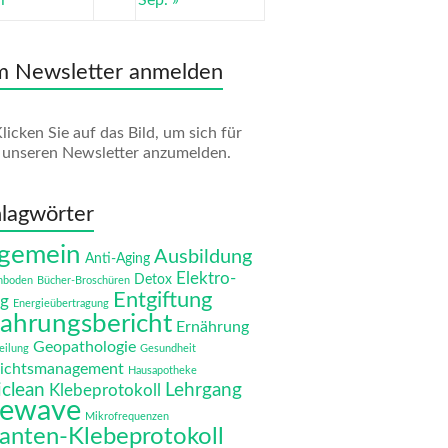
i
Sep. »
m Newsletter anmelden
licken Sie auf das Bild, um sich für
unseren Newsletter anzumelden.
lagwörter
lgemein
Ausbildung
Anti-Aging
Elektro-
Detox
nboden
Bücher-Broschüren
Entgiftung
g
Energieübertragung
fahrungsbericht
Ernährung
Geopathologie
eilung
Gesundheit
ichtsmanagement
Hausapotheke
iclean
Lehrgang
Klebeprotokoll
fewave
Mikrofrequenzen
anten-Klebeprotokoll