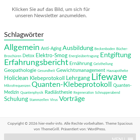
Klicken Sie auf das Bild, um sich für
unseren Newsletter anzumelden.
Schlagwörter
Allgemein
Ausbildung
Anti-Aging
Beckenboden
Bücher-
Entgiftung
Elektro-Smog
Detox
Broschüren
Energieübertragung
Erfahrungsbericht
Ernährung
Geistheilung
Geopathologie
Gewichtsmanagement
Gesundheit
Hausapotheke
Lifewave
Holiclean
Lehrgang
Klebeprotokoll
Quanten-Klebeprotokoll
Quanten-
Mikrofrequenzen
Radiästhesie
Medizin
Quantenphysik
Regeneration
Schnupperabend
Vorträge
Schulung
Stammzellen
Virus
Copyright © 2026
hier-mehr-info
. Alle Rechte vorbehalten. Theme
Spacious
von ThemeGrill. Präsentiert von:
WordPress
.
MENU